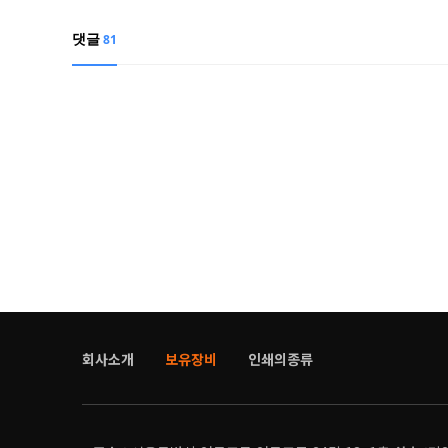
댓글
81
회사소개
보유장비
인쇄의종류