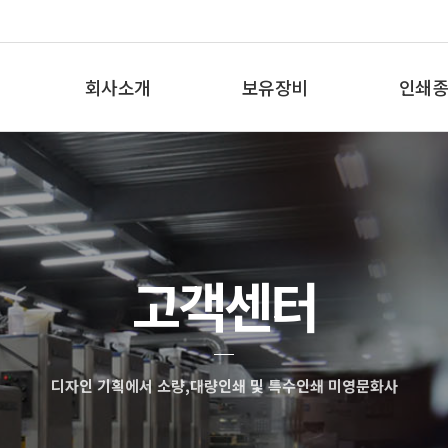
회사소개
보유장비
인쇄종
인사말
보유장비
인쇄종
오시는 길
고객센터
디자인 기획에서 소량,대량인쇄 및 특수인쇄 미영문화사