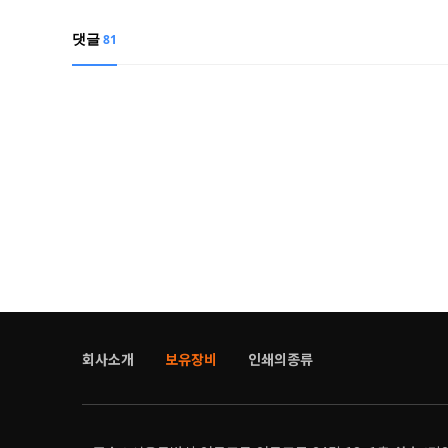
댓글
81
회사소개
보유장비
인쇄의종류