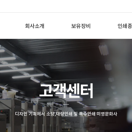
회사소개
보유장비
인쇄종
인사말
보유장비
인쇄종
오시는 길
고객센터
디자인 기획에서 소량,대량인쇄 및 특수인쇄 미영문화사