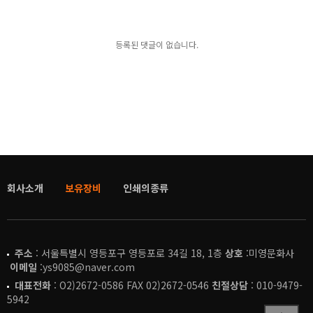
등록된 댓글이 없습니다.
회사소개
보유장비
인쇄의종류
주소
: 서울특별시 영등포구 영등포로 34길 18, 1층
상호
:미영문화사
이메일
:ys9085@naver.com
대표전화
: O2)2672-0586 FAX 02)2672-0546
친절상담
: 010-9479-
5942