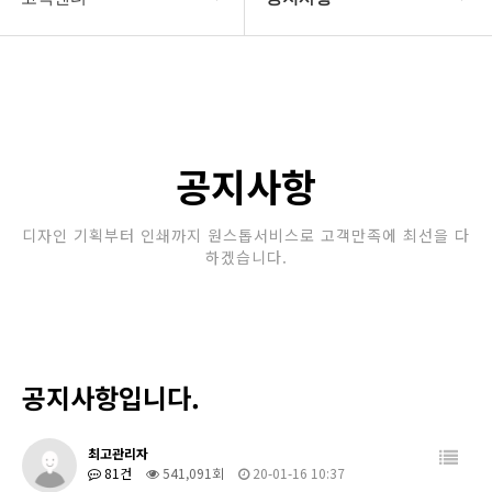
회사소개
공지사항
보유장비
갤러리
인쇄종류
공지사항
온라인문의
디자인 기획부터 인쇄까지 원스톱서비스로 고객만족에 최선을 다
하겠습니다.
고객센터
공지사항입니다.
최고관리자
81건
541,091회
20-01-16 10:37