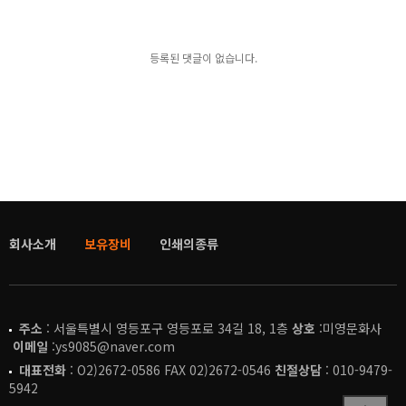
등록된 댓글이 없습니다.
회사소개
보유장비
인쇄의종류
주소
: 서울특별시 영등포구 영등포로 34길 18, 1층
상호
:미영문화사
이메일
:ys9085@naver.com
대표전화
: O2)2672-0586 FAX 02)2672-0546
친절상담
: 010-9479-
5942