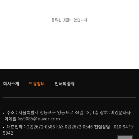
등록된 댓글이 없습니다.
회사소개
보유장비
인쇄의종류
주소
: 서울특별시 영등포구 영등포로 34길 18, 1층
상호
:미영문화사
이메일
:ys9085@naver.com
대표전화
: O2)2672-0586 FAX 02)2672-0546
친절상담
: 010-9479-
5942