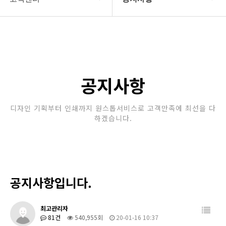
회사소개
공지사항
보유장비
갤러리
인쇄종류
공지사항
온라인문의
디자인 기획부터 인쇄까지 원스톱서비스로 고객만족에 최선을 다
하겠습니다.
고객센터
공지사항입니다.
최고관리자
81건
540,955회
20-01-16 10:37