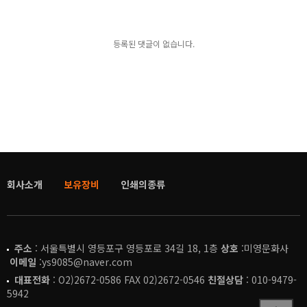
등록된 댓글이 없습니다.
회사소개
보유장비
인쇄의종류
주소
: 서울특별시 영등포구 영등포로 34길 18, 1층
상호
:미영문화사
이메일
:ys9085@naver.com
대표전화
: O2)2672-0586 FAX 02)2672-0546
친절상담
: 010-9479-
5942