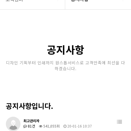
회사소개
공지사항
보유장비
갤러리
인쇄종류
공지사항
온라인문의
디자인 기획부터 인쇄까지 원스톱서비스로 고객만족에 최선을 다
하겠습니다.
고객센터
공지사항입니다.
최고관리자
81건
541,055회
20-01-16 10:37