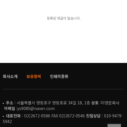
등록된 댓글이 없습니다.
회사소개
보유장비
인쇄의종류
주소
: 서울특별시 영등포구 영등포로 34길 18, 1층
상호
:미영문화사
이메일
:ys9085@naver.com
대표전화
: O2)2672-0586 FAX 02)2672-0546
친절상담
: 010-9479-
5942