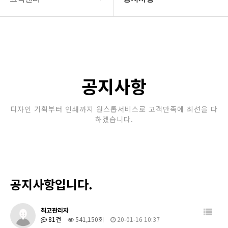
회사소개
공지사항
보유장비
갤러리
인쇄종류
공지사항
온라인문의
디자인 기획부터 인쇄까지 원스톱서비스로 고객만족에 최선을 다
하겠습니다.
고객센터
공지사항입니다.
최고관리자
81건
541,150회
20-01-16 10:37