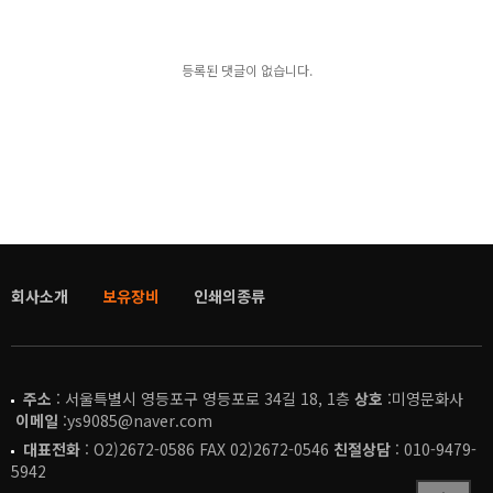
등록된 댓글이 없습니다.
회사소개
보유장비
인쇄의종류
주소
: 서울특별시 영등포구 영등포로 34길 18, 1층
상호
:미영문화사
이메일
:ys9085@naver.com
대표전화
: O2)2672-0586 FAX 02)2672-0546
친절상담
: 010-9479-
5942