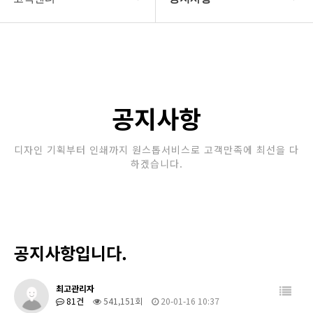
회사소개
공지사항
보유장비
갤러리
인쇄종류
공지사항
온라인문의
디자인 기획부터 인쇄까지 원스톱서비스로 고객만족에 최선을 다
하겠습니다.
고객센터
공지사항입니다.
최고관리자
81건
541,151회
20-01-16 10:37