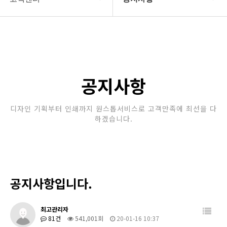
회사소개
공지사항
보유장비
갤러리
인쇄종류
공지사항
온라인문의
디자인 기획부터 인쇄까지 원스톱서비스로 고객만족에 최선을 다
하겠습니다.
고객센터
공지사항입니다.
최고관리자
81건
541,001회
20-01-16 10:37