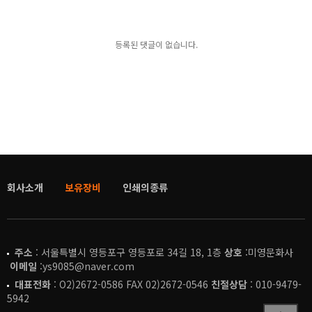
등록된 댓글이 없습니다.
회사소개
보유장비
인쇄의종류
주소
: 서울특별시 영등포구 영등포로 34길 18, 1층
상호
:미영문화사
이메일
:ys9085@naver.com
대표전화
: O2)2672-0586 FAX 02)2672-0546
친절상담
: 010-9479-
5942