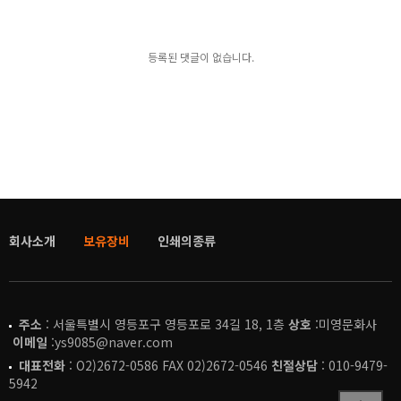
등록된 댓글이 없습니다.
회사소개
보유장비
인쇄의종류
주소
: 서울특별시 영등포구 영등포로 34길 18, 1층
상호
:미영문화사
이메일
:ys9085@naver.com
대표전화
: O2)2672-0586 FAX 02)2672-0546
친절상담
: 010-9479-
5942