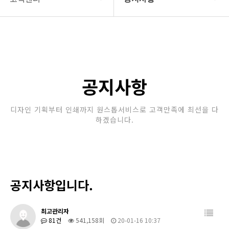
회사소개
공지사항
보유장비
갤러리
인쇄종류
공지사항
온라인문의
디자인 기획부터 인쇄까지 원스톱서비스로 고객만족에 최선을 다
하겠습니다.
고객센터
공지사항입니다.
최고관리자
81건
541,158회
20-01-16 10:37